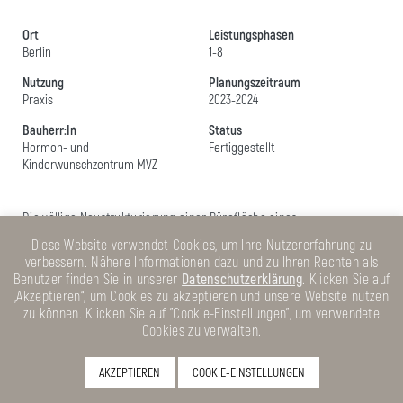
Ort
Leistungsphasen
Berlin
1-8
Nutzung
Planungszeitraum
Praxis
2023-2024
Bauherr:In
Status
Hormon- und
Fertiggestellt
Kinderwunschzentrum MVZ
Die völlige Neustrukturierung einer Bürofläche eines
Bestandgebäudes ermöglichte die Entwicklung einer
chraktervollen
Diese Website verwendet Cookies, um Ihre Nutzererfahrung zu
und funktionalen Planung für eine
gynäkologische Praxis
. Ein
verbessern. Nähere Informationen dazu und zu Ihren Rechten als
hochwertiges Desing, durch klare und reduzierte aber
weiche
Benutzer finden Sie in unserer
Datenschutzerklärung
. Klicken Sie auf
Formen
mit Priorität auf die
Aufenthaltsqualität der Patienten
,
„Akzeptieren“, um Cookies zu akzeptieren und unsere Website nutzen
wurde entlang einer
Konzeption geschwungner Wandscheiben
zu können. Klicken Sie auf "Cookie-Einstellungen", um verwendete
entwickelt, welche zugleich die präzise ausgearbeitete
Cookies zu verwalten.
notwendige
räumliche Optimierung
ermöglichte, die mit
orthogonaler Raumteilung nicht ereichbar war.
AKZEPTIEREN
COOKIE-EINSTELLUNGEN
zurück zur Übersicht
nach oben