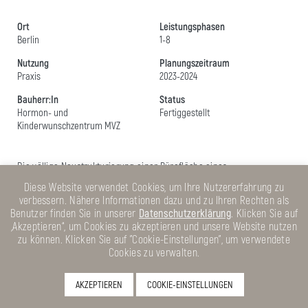
Ort
Leistungsphasen
Berlin
1-8
Nutzung
Planungszeitraum
Praxis
2023-2024
Bauherr:In
Status
Hormon- und
Fertiggestellt
Kinderwunschzentrum MVZ
Die völlige Neustrukturierung einer Bürofläche eines
Bestandgebäudes ermöglichte die Entwicklung einer
chraktervollen
Diese Website verwendet Cookies, um Ihre Nutzererfahrung zu
und funktionalen Planung für eine
gynäkologische Praxis
. Ein
verbessern. Nähere Informationen dazu und zu Ihren Rechten als
hochwertiges Desing, durch klare und reduzierte aber
weiche
Benutzer finden Sie in unserer
Datenschutzerklärung
. Klicken Sie auf
Formen
mit Priorität auf die
Aufenthaltsqualität der Patienten
,
„Akzeptieren“, um Cookies zu akzeptieren und unsere Website nutzen
wurde entlang einer
Konzeption geschwungner Wandscheiben
zu können. Klicken Sie auf "Cookie-Einstellungen", um verwendete
entwickelt, welche zugleich die präzise ausgearbeitete
Cookies zu verwalten.
notwendige
räumliche Optimierung
ermöglichte, die mit
orthogonaler Raumteilung nicht ereichbar war.
AKZEPTIEREN
COOKIE-EINSTELLUNGEN
zurück zur Übersicht
nach oben