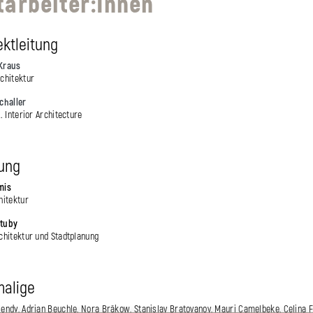
tarbeiter:Innen
ektleitung
Kraus
rchitektur
challer
A. Interior Architecture
ung
mis
hitektur
Stuby
rchitektur und Stadtplanung
alige
endy, Adrian Beuchle, Nora Bräkow, Stanislav Bratovanov, Mauri Camelbeke, Celina Fr