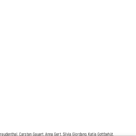
eudenthal, Carsten Gauert, Anna Gert, Silvia Giordano, Katja Gottbehüt,