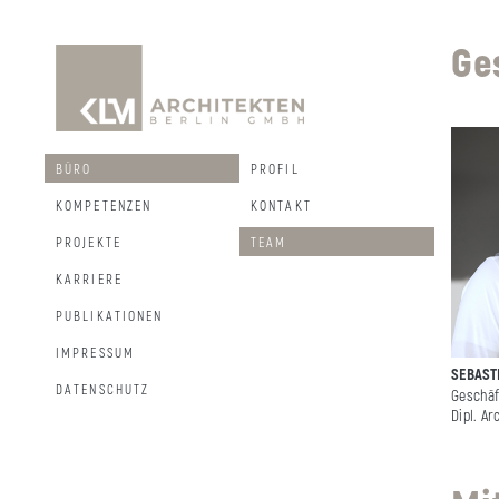
Ge
BÜRO
PROFIL
KOMPETENZEN
KONTAKT
PROJEKTE
TEAM
KARRIERE
PUBLIKATIONEN
IMPRESSUM
SEBAST
DATENSCHUTZ
Geschäf
Dipl. Ar