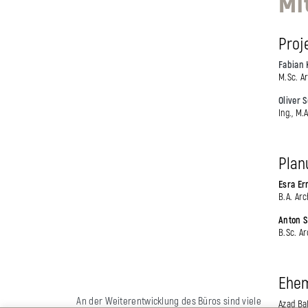
Mi
Proj
Fabian 
M.Sc. A
Oliver S
Ing., M.
Plan
Esra E
r
B.A. Arc
Anton 
B.Sc. A
Ehem
An der Weiterentwicklung des Büros sind viele
Azad Bal