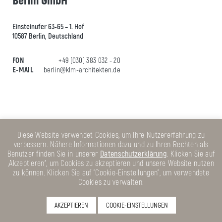
Einsteinufer 63-65 – 1
. Hof
10587 Berlin
, Deutschland
FON
+49 (030) 383 032 - 20
E-MAIL
berlin@klm-architekten.de
Diese Website verwendet Cookies, um Ihre Nutzererfahrung zu
verbessern. Nähere Informationen dazu und zu Ihren Rechten als
Benutzer finden Sie in unserer
Datenschutzerklärung
. Klicken Sie auf
„Akzeptieren“, um Cookies zu akzeptieren und unsere Website nutzen
zu können. Klicken Sie auf "Cookie-Einstellungen", um verwendete
Cookies zu verwalten.
AKZEPTIEREN
COOKIE-EINSTELLUNGEN