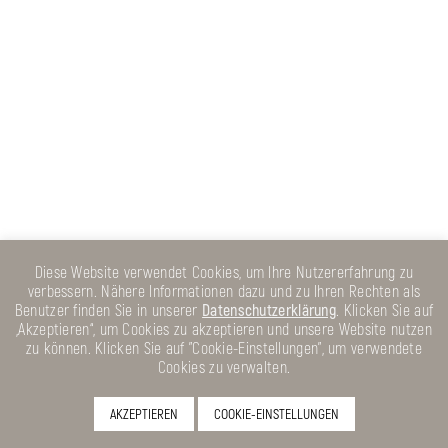
Diese Website verwendet Cookies, um Ihre Nutzererfahrung zu
verbessern. Nähere Informationen dazu und zu Ihren Rechten als
Benutzer finden Sie in unserer
Datenschutzerklärung
. Klicken Sie auf
„Akzeptieren“, um Cookies zu akzeptieren und unsere Website nutzen
zu können. Klicken Sie auf "Cookie-Einstellungen", um verwendete
Cookies zu verwalten.
AKZEPTIEREN
COOKIE-EINSTELLUNGEN
KONTAKT